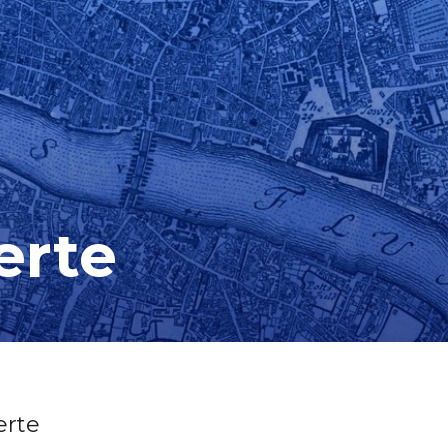
erte
rte